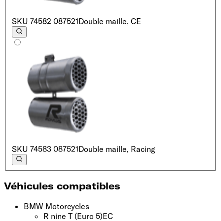
SKU
74582 087521
Double maille, CE
SKU
74583 087521
Double maille, Racing
Véhicules compatibles
BMW Motorcycles
R nine T
(Euro 5)
EC