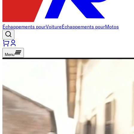
Échappements pour
Voiture
Échappements pour
Motos
Menu