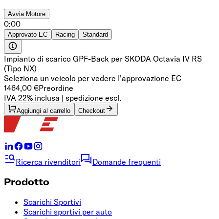
Avvia
Motore
0:00
Approvato EC
Racing
Standard
Impianto di scarico GPF-Back per SKODA Octavia IV RS
(Tipo NX)
Seleziona un veicolo per vedere l'approvazione EC
1464,00 €
Preordine
IVA 22% inclusa | spedizione escl.
Aggiungi al carrello
Checkout
Ricerca rivenditori
Domande frequenti
Prodotto
Scarichi Sportivi
Scarichi sportivi per auto