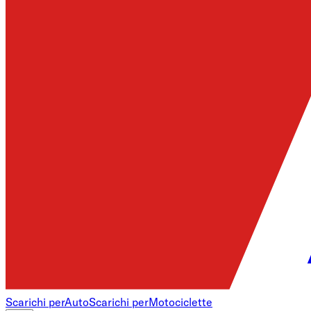
Scarichi per
Auto
Scarichi per
Motociclette