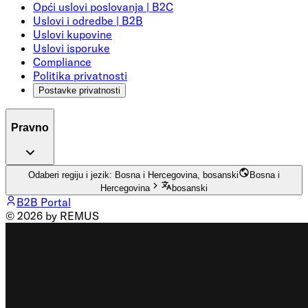
Opći uslovi poslovanja | B2C
Uslovi i odredbe | B2B
Uslovi kupovine
Uslovi isporuke
Compliance
Politika privatnosti
Postavke privatnosti
Pravno
Odaberi regiju i jezik: Bosna i Hercegovina, bosanski
Bosna i
Hercegovina
bosanski
B2B Portal
© 2026 by REMUS