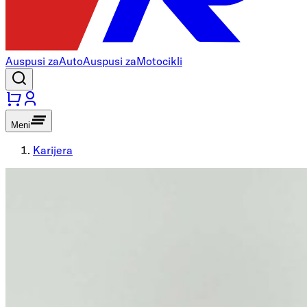
Auspusi za
Auto
Auspusi za
Motocikli
Meni
Karijera