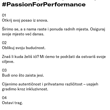
#PassionForPerformance
01
Otkrij svoj posao iz snova.
Širimo se, a s nama raste i ponuda radnih mjesta. Osiguraj
svoje mjesto već danas.
02
Oblikuj svoju budućnost.
Znaš li kuda želiš ići? Mi ćemo te podržati da ostvariš svoje
ciljeve.
03
Budi ono što zaista jesi.
Cijenimo autentičnost i prihvatamo različitost – uspjeh
gradimo kroz inkluzivnost.
04
Ostavi trag.