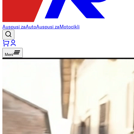
Auspusi za
Auto
Auspusi za
Motocikli
Meni