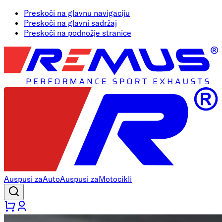
Preskoči na glavnu navigaciju
Preskoči na glavni sadržaj
Preskoči na podnožje stranice
Auspusi za
Auto
Auspusi za
Motocikli