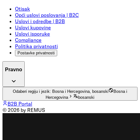
Otisak
Opći uslovi poslovanja | B2C
Uslovi i odredbe | B2B
Uslovi kupovine
Uslovi isporuke
Compliance
Politika privatnosti
Postavke privatnosti
Pravno
Odaberi regiju i jezik: Bosna i Hercegovina, bosanski
Bosna i
Hercegovina
bosanski
B2B Portal
© 2026 by REMUS