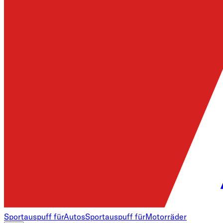
Sportauspuff für
Autos
Sportauspuff für
Motorräder