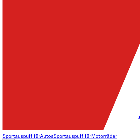
Sportauspuff für
Autos
Sportauspuff für
Motorräder