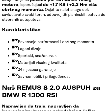
motora
, isporučujući
do +1,7 KS i +2,3 Nm više
obrtnog momenta
. Osjetite nalet snage dok
savladavate svaki teren, od zavojitih planinskih puteva do
otvorenih autoputeva.
Karakteristike:
Povećanje performansi i obrtnog momenta
Lagani dizajn
Sportski, snažan zvuk
Materijali visokog kvaliteta
24 mjeseca garancije
Savršen oblik i prilagođenost
Naš REMUS 8 2.0 AUSPUH za
BMW R 1300 RS!
Napravljen da traje, napravljen da
impresionira:
Izrađen od
nehrđajućeg čelika