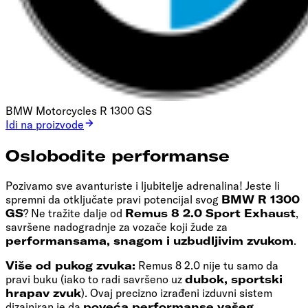
BMW Motorcycles R 1300 GS
Idi na proizvode
Oslobodite performanse
Pozivamo sve avanturiste i ljubitelje adrenalina! Jeste li
spremni da otključate pravi potencijal svog
BMW R 1300
GS
? Ne tražite dalje od
Remus 8 2.0 Sport Exhaust
,
savršene nadogradnje za vozače koji žude za
performansama, snagom i uzbudljivim zvukom
.
Više od pukog zvuka:
Remus 8 2.0 nije tu samo da
pravi buku (iako to radi savršeno uz
dubok, sportski
hrapav zvuk
). Ovaj precizno izrađeni izduvni sistem
dizajniran je da
poveća performanse vašeg