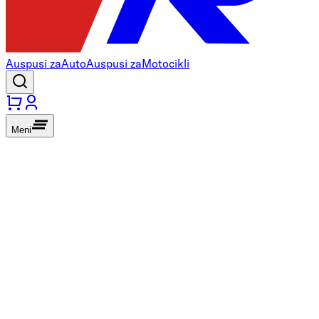
Auspusi za
Auto
Auspusi za
Motocikli
Meni