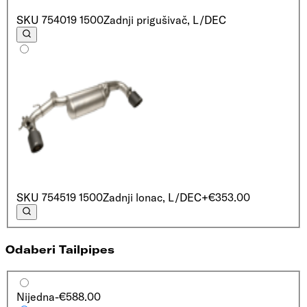
SKU
754019 1500
Zadnji prigušivač, L/D
EC
SKU
754519 1500
Zadnji lonac, L/D
EC
+€353.00
Odaberi Tailpipes
Nijedna
-€588.00