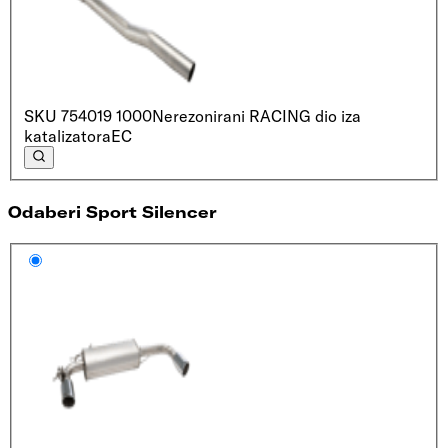
SKU
754019 1000
Nerezonirani RACING dio iza
katalizatora
EC
Odaberi Sport Silencer