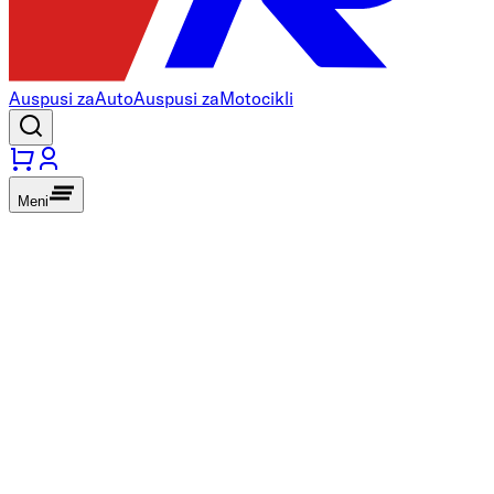
Auspusi za
Auto
Auspusi za
Motocikli
Meni