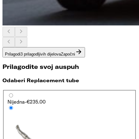
Prilagodi
3 prilagodljivih dijelova
Započni
Prilagodite svoj auspuh
Odaberi Replacement tube
Nijedna
-€235.00