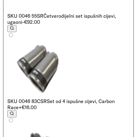
SKU
0046 55SR
Četverodijelni set ispušnih cijevi,
ugaoni
-€92.00
SKU
0046 83CSR
Set od 4 ispušne cijevi, Carbon
Race
+€16.00