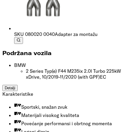
SKU
080020 0040
Adapter za montažu
Podržana vozila
BMW
2 Series Typ(e) F44 M235ix 2.0l Turbo 225kW
xDrive, 10/2019-11/2020
(with GPF)
EC
Detalji
Karakteristike
Sportski, snažan zvuk
Materijali visokog kvaliteta
Povećanje performansi i obrtnog momenta
Lagani dizajn