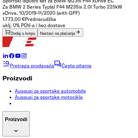
Sportski ispušni set za BMW M235i F44 xDrive
EC
Za BMW 2 Series Typ(e) F44 M235ix 2.0l Turbo 225kW
xDrive, 10/2019-11/2020 (with GPF)
1.773,00 €
Prednarudžba
uklj. 0% PDV-a | bez dostave
Dodaj u korpu
Nastavi na plaćanje
Pretraga prodavača
Česta pitanja
Proizvodi
Auspusi za sportske automobile
Auspusi za sportske motocikle
Proizvodi