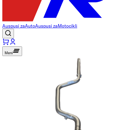
Auspusi za
Auto
Auspusi za
Motocikli
Meni