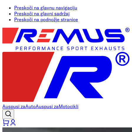
Preskoči na glavnu navigaciju
Preskoči na glavni sadržaj
Preskoči na podnožje stranice
Auspusi za
Auto
Auspusi za
Motocikli