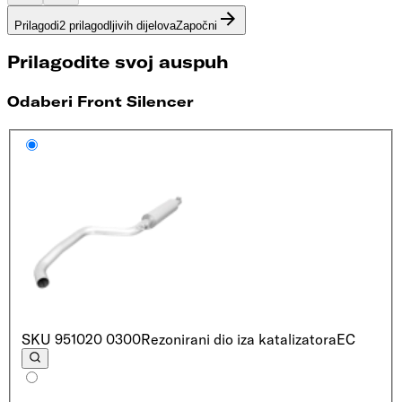
Prilagodi
2 prilagodljivih dijelova
Započni
Prilagodite svoj auspuh
Odaberi Front Silencer
SKU
951020 0300
Rezonirani dio iza katalizatora
EC