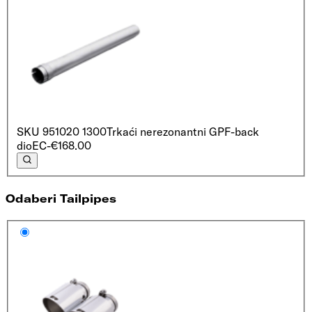
SKU
951020 1300
Trkaći nerezonantni GPF-back
dio
EC
-€168.00
Odaberi Tailpipes