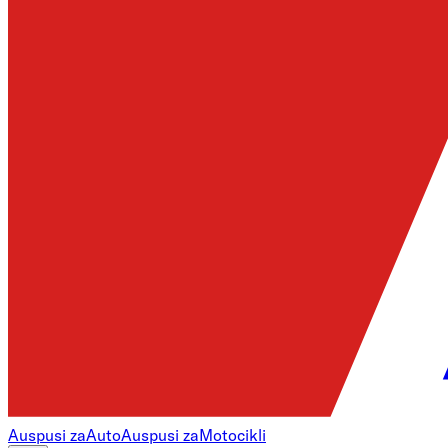
Auspusi za
Auto
Auspusi za
Motocikli