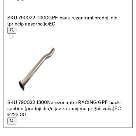
SKU
790022 0300
GPF-back rezonirani prednji dio
(princip apsorpcije)
EC
SKU
790022 1300
Nerezonantni RACING GPF-back-
section (prednji dio/cijev za zamjenu prigušivača)
EC
-
€223.00