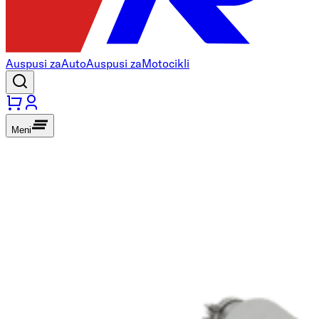
Auspusi za
Auto
Auspusi za
Motocikli
Meni