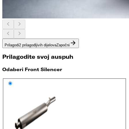
Prilagodi
2 prilagodljivih dijelova
Započni
Prilagodite svoj auspuh
Odaberi Front Silencer