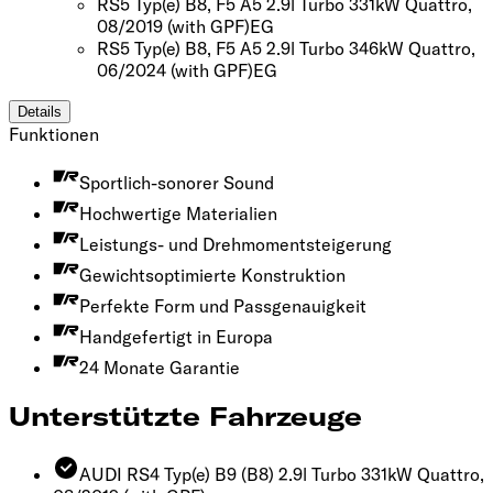
RS5 Typ(e) B8, F5 A5 2.9l Turbo 331kW Quattro,
08/2019
(with GPF)
EG
RS5 Typ(e) B8, F5 A5 2.9l Turbo 346kW Quattro,
06/2024
(with GPF)
EG
Details
Funktionen
Sportlich-sonorer Sound
Hochwertige Materialien
Leistungs- und Drehmomentsteigerung
Gewichtsoptimierte Konstruktion
Perfekte Form und Passgenauigkeit
Handgefertigt in Europa
24 Monate Garantie
Unterstützte Fahrzeuge
AUDI RS4 Typ(e) B9 (B8) 2.9l Turbo 331kW Quattro,