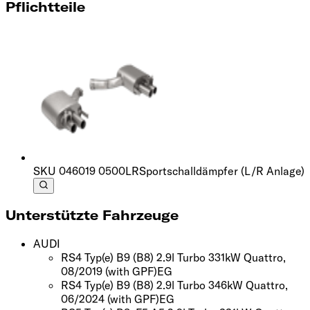
Pflichtteile
SKU
046019 0500LR
Sportschalldämpfer (L/R Anlage)
Unterstützte Fahrzeuge
AUDI
RS4 Typ(e) B9 (B8) 2.9l Turbo 331kW Quattro,
08/2019
(with GPF)
EG
RS4 Typ(e) B9 (B8) 2.9l Turbo 346kW Quattro,
06/2024
(with GPF)
EG