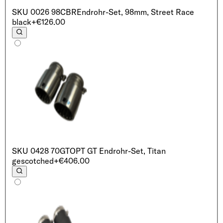
SKU
0026 98CBR
Endrohr-Set, 98mm, Street Race
black
+€126.00
SKU
0428 70GT
OPT GT Endrohr-Set, Titan
gescotched
+€406.00