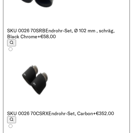
SKU
0026 70SRB
Endrohr-Set, Ø 102 mm , schräg,
Black Chrome
+€58.00
SKU
0026 70CSRX
Endrohr-Set, Carbon
+€352.00