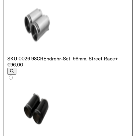
SKU
0026 98CR
Endrohr-Set, 98mm, Street Race
+
€96.00