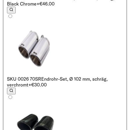
Black Chrome
+€46.00
SKU
0026 70SR
Endrohr-Set, Ø 102 mm, schräg,
verchromt
+€30.00