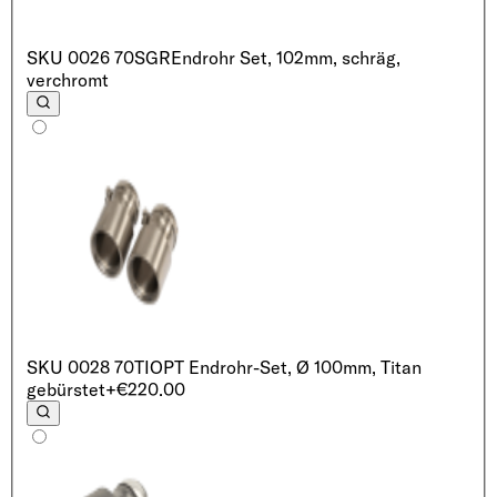
SKU
0026 70SGR
Endrohr Set, 102mm, schräg,
verchromt
SKU
0028 70TI
OPT Endrohr-Set, Ø 100mm, Titan
gebürstet
+€220.00