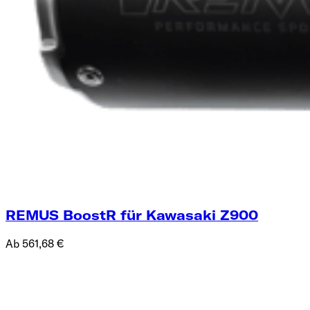
REMUS BoostR für Kawasaki Z900
Ab 561,68 €