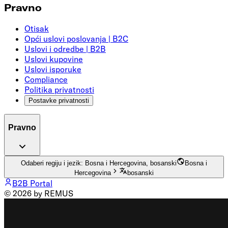
Pravno
Otisak
Opći uslovi poslovanja | B2C
Uslovi i odredbe | B2B
Uslovi kupovine
Uslovi isporuke
Compliance
Politika privatnosti
Postavke privatnosti
Pravno
Odaberi regiju i jezik: Bosna i Hercegovina, bosanski
Bosna i
Hercegovina
bosanski
B2B Portal
© 2026 by REMUS