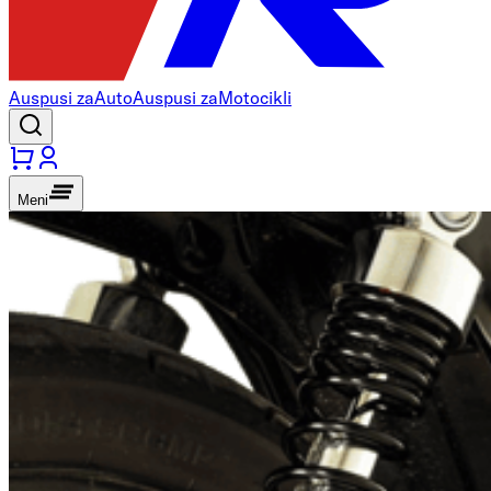
Auspusi za
Auto
Auspusi za
Motocikli
Meni