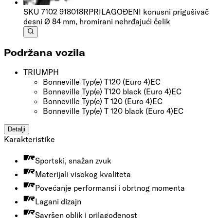
SKU
7102 918018R
PRILAGOĐENI konusni prigušivač
desni Ø 84 mm, hromirani nehrđajući čelik
Podržana vozila
TRIUMPH
Bonneville Typ(e) T120
(Euro 4)
EC
Bonneville Typ(e) T120 black
(Euro 4)
EC
Bonneville Typ(e) T 120
(Euro 4)
EC
Bonneville Typ(e) T 120 black
(Euro 4)
EC
Detalji
Karakteristike
Sportski, snažan zvuk
Materijali visokog kvaliteta
Povećanje performansi i obrtnog momenta
Lagani dizajn
Savršen oblik i prilagođenost