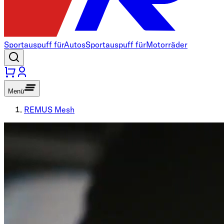
Sportauspuff für
Autos
Sportauspuff für
Motorräder
Menü
REMUS Mesh