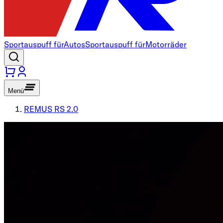
Sportauspuff für
Autos
Sportauspuff für
Motorräder
Menü
REMUS RS 2.0