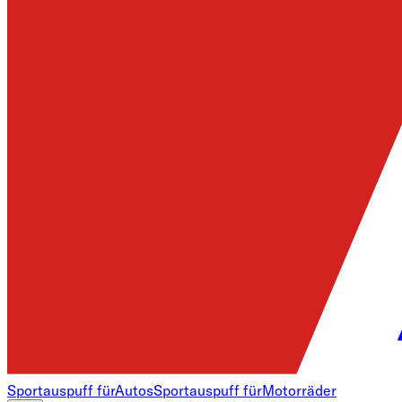
Sportauspuff für
Autos
Sportauspuff für
Motorräder