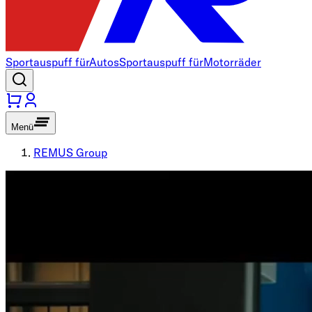
Sportauspuff für
Autos
Sportauspuff für
Motorräder
Menü
REMUS Group