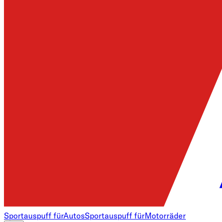
Sportauspuff für
Autos
Sportauspuff für
Motorräder