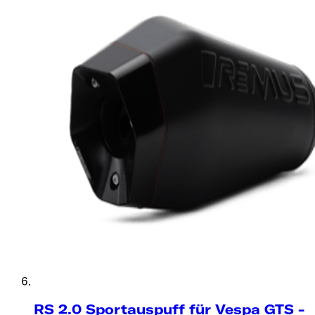
RS 2.0 Sportauspuff für Vespa GTS -