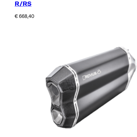
R/RS
€ 668,40