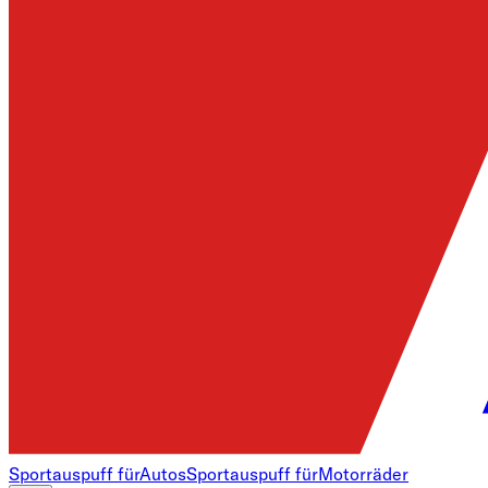
Sportauspuff für
Autos
Sportauspuff für
Motorräder